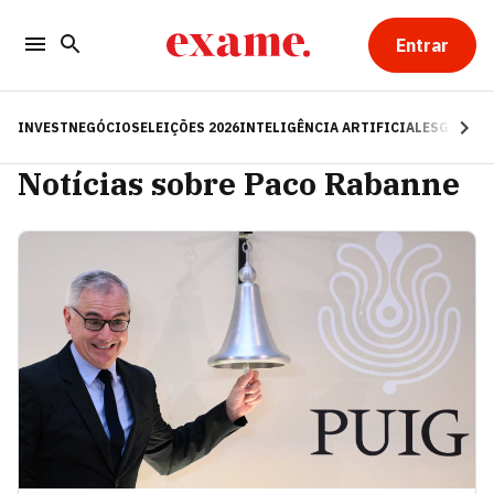
Entrar
INVEST
NEGÓCIOS
ELEIÇÕES 2026
INTELIGÊNCIA ARTIFICIAL
ESG
RE
Notícias sobre Paco Rabanne