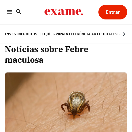
Entrar
INVEST
NEGÓCIOS
ELEIÇÕES 2026
INTELIGÊNCIA ARTIFICIAL
ESG
RE
Notícias sobre Febre
maculosa