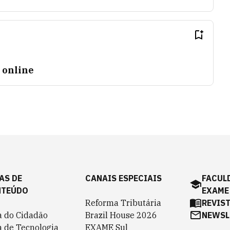
o online
AS DE
CANAIS ESPECIAIS
FACUL
NTEÚDO
EXAME
Reforma Tributária
REVIS
a do Cidadão
Brazil House 2026
NEWSL
a de Tecnologia
EXAME Sul