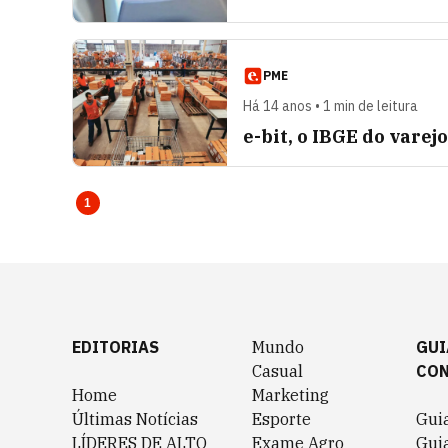
PME
Há 14 anos • 1 min de leitura
e-bit, o IBGE do varej
1
EDITORIAS
Mundo
GUI
Casual
CO
Home
Marketing
Últimas Notícias
Esporte
Gui
LÍDERES DE ALTO
Exame Agro
Gui