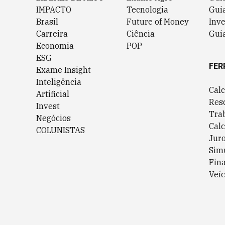
IMPACTO
Tecnologia
Gui
Brasil
Future of Money
Inv
Carreira
Ciência
Guia
Economia
POP
ESG
FER
Exame Insight
Inteligência
Cal
Artificial
Res
Invest
Tra
Negócios
Cal
COLUNISTAS
Jur
Sim
Fin
Veíc