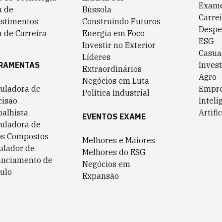
Exame
a de
Bússola
Carrei
estimentos
Construindo Futuros
Despe
 de Carreira
Energia em Foco
ESG
Investir no Exterior
Casua
Líderes
RAMENTAS
Invest
Extraordinários
Agro
Negócios em Luta
culadora de
Empr
Política Industrial
cisão
Inteli
balhista
Artific
EVENTOS EXAME
culadora de
os Compostos
Melhores e Maiores
ulador de
Melhores do ESG
anciamento de
Negócios em
ulo
Expansão