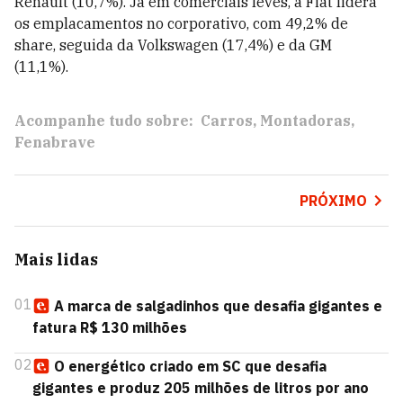
Renault (10,7%). Já em comerciais leves, a Fiat lidera
os emplacamentos no corporativo, com 49,2% de
share, seguida da Volkswagen (17,4%) e da GM
(11,1%).
Acompanhe tudo sobre:
Carros
Montadoras
Fenabrave
PRÓXIMO
Mais lidas
01
A marca de salgadinhos que desafia gigantes e
fatura R$ 130 milhões
02
O energético criado em SC que desafia
gigantes e produz 205 milhões de litros por ano