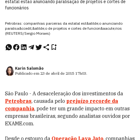
estatal estão anunciando paralisação de projetos e cortes de
funcionários
Petrobras: companhias parceiras da estatal est&atilde;o anunciando
paralisa&ccedil;&atilde;o de projetos e cortes de funcion&aacute;rios
(REUTERS/Sergio Moraes)
Karin Salomão
Publicado em
23 de abril de 2015
17h03
.
São Paulo - A desaceleração dos investimentos da
Petrobras
, causada pelo
prejuízo recorde da
companhia
, pode ter um grande impacto em outras
empresas brasileiras, segundo analistas ouvidos por
EXAME.com.
Desde o estouro da
Operação Lava Jato
, companhias