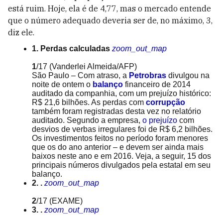
está ruim. Hoje, ela é de 4,77, mas o mercado entende
que o número adequado deveria ser de, no máximo, 3,
diz ele.
1. Perdas calculadas
zoom_out_map
1
/17
(Vanderlei Almeida/AFP)
São Paulo – Com atraso, a
Petrobras
divulgou na
noite de ontem o
balanço
financeiro de 2014
auditado da companhia, com um prejuízo histórico:
R$ 21,6 bilhões. As perdas com
corrupção
também foram registradas desta vez no relatório
auditado. Segundo a empresa,
o prejuízo
com
desvios de verbas irregulares foi de R$ 6,2 bilhões.
Os investimentos feitos no período foram menores
que os do ano anterior – e devem ser ainda mais
baixos neste ano e em 2016. Veja, a seguir, 15 dos
principais números divulgados pela estatal em seu
balanço.
2. .
zoom_out_map
2
/17
(EXAME)
3. .
zoom_out_map