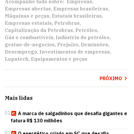
Acompanhe tudo sobre:
Empresas
Empresas abertas
Empresas brasileiras
Máquinas e peças
Estatais brasileiras
Empresas estatais
Petrobras
Capitalização da Petrobras
Petróleo
Gás e combustíveis
Indústria do petróleo
gestao-de-negocios
Prejuízo
Demissões
Desemprego
Investimentos de empresas
Lupatech
Equipamentos e peças
PRÓXIMO
Mais lidas
01
A marca de salgadinhos que desafia gigantes e
fatura R$ 130 milhões
02
O energético criado em SC que desafia