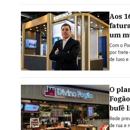
Aos 1
fatur
um mu
Com o Pix
por frete
de luxo e 
O pla
Fogão
bufê l
Rede pre
de rua e 