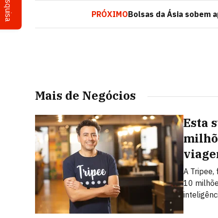
Pesquisa
PRÓXIMO
Bolsas da Ásia sobem a
Mais de Negócios
Esta 
milhõ
viage
A Tripee,
10 milhõe
inteligênci