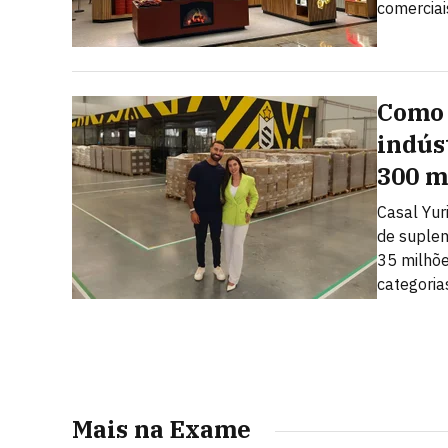
comerciai
Como 
indús
300 m
Casal Yuri
de suplem
35 milhõe
categoria
Mais na Exame