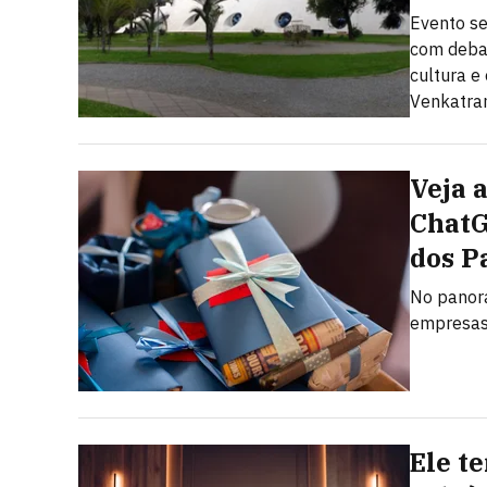
Evento se
com debate
cultura 
Venkatram
Veja 
ChatG
dos P
No panora
empresas 
Ele t