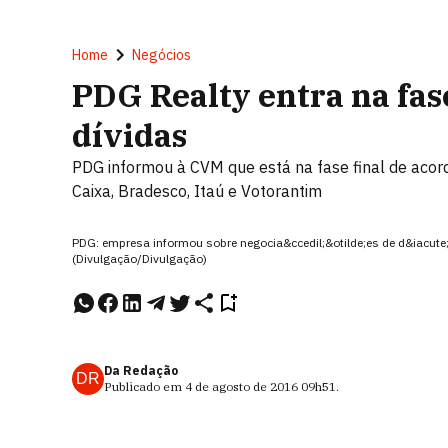
Home
Negócios
PDG Realty entra na fas
dívidas
PDG informou à CVM que está na fase final de acord
Caixa, Bradesco, Itaú e Votorantim
PDG: empresa informou sobre negocia&ccedil;&otilde;es de d&iacute;
(Divulgação/Divulgação)
Da Redação
DR
Publicado em
4 de agosto de 2016
09h51
.