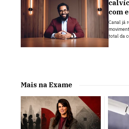
calví
com e
Canal já
moviment
total da 
Mais na Exame