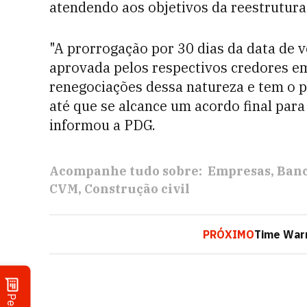
atendendo aos objetivos da reestrutura
"A prorrogação por 30 dias da data de 
aprovada pelos respectivos credores em
renegociações dessa natureza e tem o pr
até que se alcance um acordo final para 
informou a PDG.
Acompanhe tudo sobre:
Empresas
Ban
CVM
Construção civil
PRÓXIMO
Time Warn