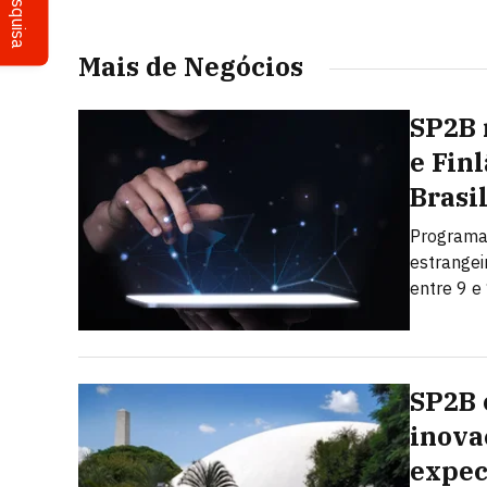
Pesquisa
Mais de Negócios
SP2B 
e Fin
Brasi
Programa 
estrangei
entre 9 e
SP2B 
inova
expec