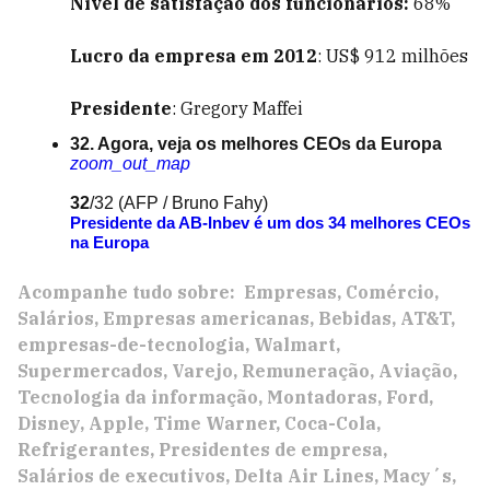
Nível de satisfação dos funcionários:
68%
Lucro da empresa em 2012
: US$ 912 milhões
Presidente
: Gregory Maffei
32. Agora, veja os melhores CEOs da Europa
zoom_out_map
32
/32
(AFP / Bruno Fahy)
Presidente da AB-Inbev é um dos 34 melhores CEOs
na Europa
Acompanhe tudo sobre:
Empresas
Comércio
Salários
Empresas americanas
Bebidas
AT&T
empresas-de-tecnologia
Walmart
Supermercados
Varejo
Remuneração
Aviação
Tecnologia da informação
Montadoras
Ford
Disney
Apple
Time Warner
Coca-Cola
Refrigerantes
Presidentes de empresa
Salários de executivos
Delta Air Lines
Macy´s