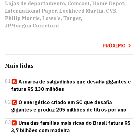
Lojas de departamento
Comcast
Home Depot
International Paper
Lockheed Martin
CVS
Philip Morris
Lowe's
Target
JPMorgan Corretora
PRÓXIMO
Mais lidas
01
A marca de salgadinhos que desafia gigantes e
fatura R$ 130 milhões
02
O energético criado em SC que desafia
gigantes e produz 205 milhões de litros por ano
03
Uma das famílias mais ricas do Brasil fatura R$
3,7 bilhões com madeira