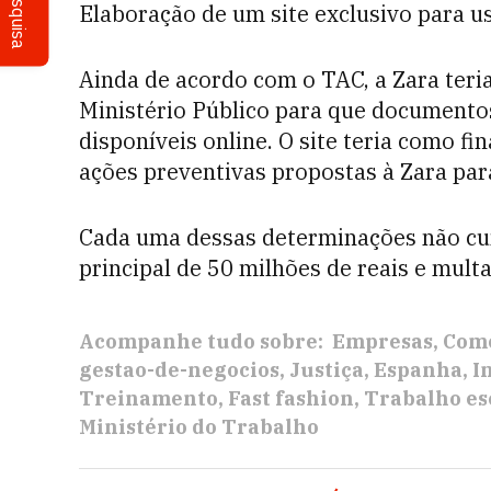
Pesquisa
Elaboração de um site exclusivo para 
Ainda de acordo com o TAC, a Zara teria
Ministério Público para que documentos
disponíveis online. O site teria como f
ações preventivas propostas à Zara para
Cada uma dessas determinações não cum
principal de 50 milhões de reais e multa
Acompanhe tudo sobre:
Empresas
Com
gestao-de-negocios
Justiça
Espanha
I
Treinamento
Fast fashion
Trabalho es
Ministério do Trabalho