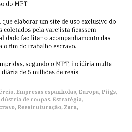
uso do MPT
 que elaborar um site de uso exclusivo do
 coletados pela varejista ficassem
inalidade facilitar o acompanhamento das
 o fim do trabalho escravo.
pridas, segundo o MPT, incidiria multa
 diária de 5 milhões de reais.
ércio
Empresas espanholas
Europa
Piigs
ndústria de roupas
Estratégia
cravo
Reestruturação
Zara