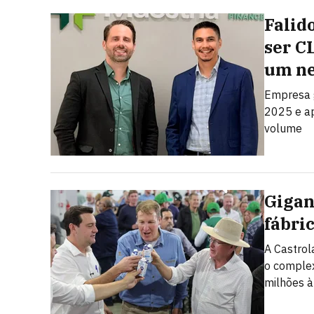
Falid
ser C
um ne
Empresa 
2025 e ap
volume
Gigan
fábri
A Castrol
o complex
milhões à