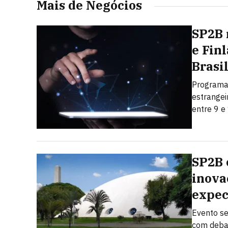
Mais de Negócios
SP2B 
e Fin
Brasi
Programa 
estrangei
entre 9 e
SP2B 
inova
expec
Evento se
com debate