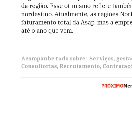
da região. Esse otimismo reflete tamb
nordestino. Atualmente, as regiões No
faturamento total da Asap, mas a empr
até o ano que vem.
Acompanhe tudo sobre:
Serviços
gesta
Consultorias
Recrutamento
Contrataç
PRÓXIMO
Mer