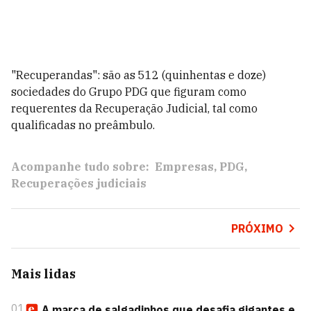
"Recuperandas": são as 512 (quinhentas e doze)
sociedades do Grupo PDG que figuram como
requerentes da Recuperação Judicial, tal como
qualificadas no preâmbulo.
Acompanhe tudo sobre:
Empresas
PDG
Recuperações judiciais
PRÓXIMO
Mais lidas
01
A marca de salgadinhos que desafia gigantes e