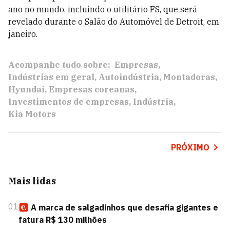
ano no mundo, incluindo o utilitário FS, que será
revelado durante o Salão do Automóvel de Detroit, em
janeiro.
Acompanhe tudo sobre:
Empresas
Indústrias em geral
Autoindústria
Montadoras
Hyundai
Empresas coreanas
Investimentos de empresas
Indústria
Kia Motors
PRÓXIMO
Mais lidas
01
A marca de salgadinhos que desafia gigantes e
fatura R$ 130 milhões