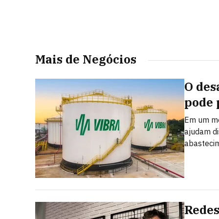
Mais de Negócios
O des
pode 
Em um mer
ajudam dis
abastecim
Redes