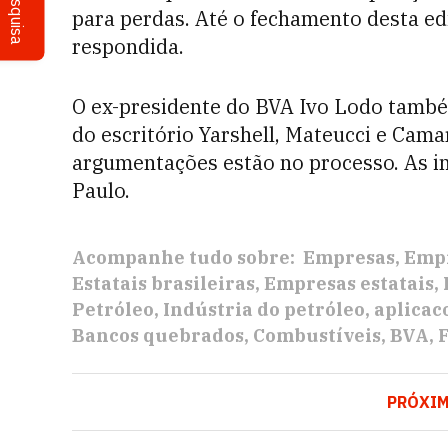
Pesquisa
para perdas. Até o fechamento desta ed
respondida.
O ex-presidente do BVA Ivo Lodo també
do escritório Yarshell, Mateucci e Cam
argumentações estão no processo. As in
Paulo.
Acompanhe tudo sobre:
Empresas
Empr
Estatais brasileiras
Empresas estatais
Petróleo
Indústria do petróleo
aplicac
Bancos quebrados
Combustíveis
BVA
PRÓXI