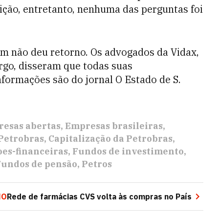
ição, entretanto, nenhuma das perguntas foi
m não deu retorno. Os advogados da Vidax,
argo, disseram que todas suas
formações são do jornal O Estado de S.
esas abertas
Empresas brasileiras
Petrobras
Capitalização da Petrobras
oes-financeiras
Fundos de investimento
Fundos de pensão
Petros
MO
Rede de farmácias CVS volta às compras no País