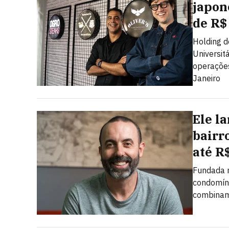
japon
de R$
Holding d
Universit
operações
Janeiro
Ele l
bairr
até R
Fundada n
condomíni
combinam 