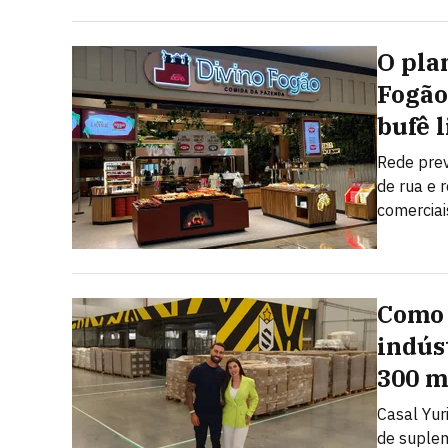
O pla
Fogão
bufê l
Rede pre
de rua e 
comerciai
Como 
indús
300 m
Casal Yuri
de suplem