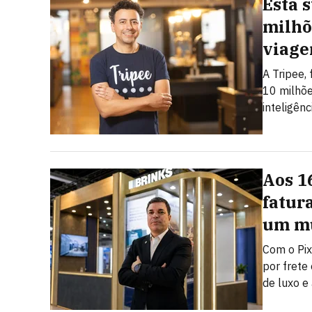
Esta 
milhõ
viage
A Tripee,
10 milhõe
inteligênci
Aos 1
fatur
um mu
Com o Pix
por frete
de luxo e 