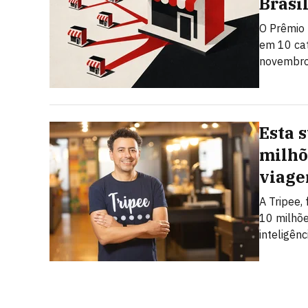
Brasi
O Prêmio 
em 10 cat
novembro.
Esta 
milhõ
viage
A Tripee,
10 milhõe
inteligênci