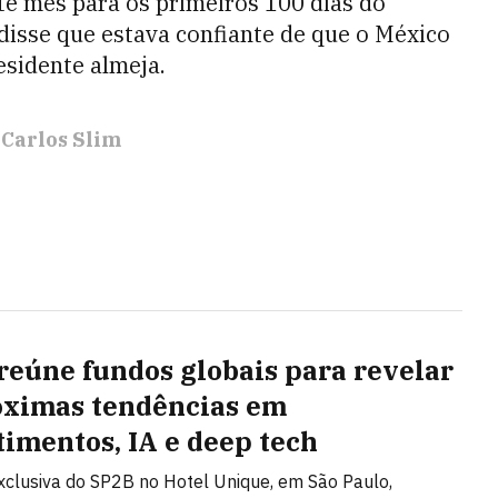
te mês para os primeiros 100 dias do
disse que estava confiante de que o México
esidente almeja.
Carlos Slim
reúne fundos globais para revelar
óximas tendências em
timentos, IA e deep tech
clusiva do SP2B no Hotel Unique, em São Paulo,