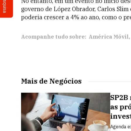
Pesquisa
No entanto, em um evento no início des
governo de López Obrador, Carlos Slim 
poderia crescer a 4% ao ano, como o pr
Acompanhe tudo sobre:
América Móvil
Mais de Negócios
SP2B 
as pr
inves
Agenda ex