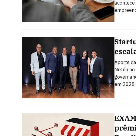
acontece 
empreend
Start
escal
Aporte da
Netrin no
governanç
em 2028
EXAME
prêmi