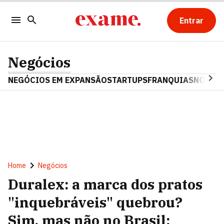
Entrar
Negócios
NEGÓCIOS EM EXPANSÃO
STARTUPS
FRANQUIAS
NOSTAL
Home
Negócios
Duralex: a marca dos pratos
"inquebráveis" quebrou?
Sim, mas não no Brasil;