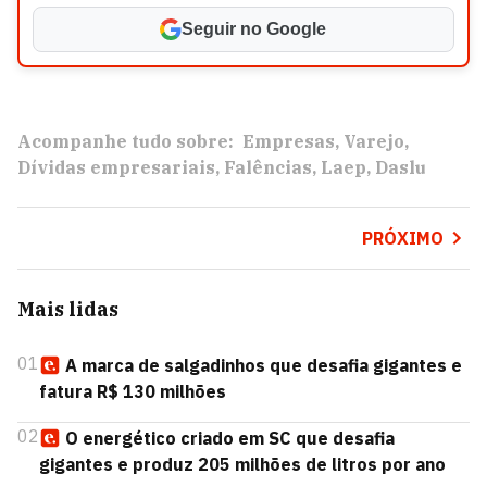
Seguir no Google
Acompanhe tudo sobre:
Empresas
Varejo
Dívidas empresariais
Falências
Laep
Daslu
PRÓXIMO
Mais lidas
01
A marca de salgadinhos que desafia gigantes e
fatura R$ 130 milhões
02
O energético criado em SC que desafia
gigantes e produz 205 milhões de litros por ano