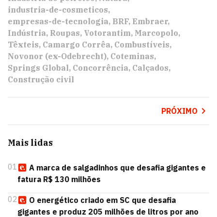
industria-de-cosmeticos
empresas-de-tecnologia
BRF
Embraer
Indústria
Roupas
Votorantim
Marcopolo
Têxteis
Camargo Corrêa
Combustíveis
Novonor (ex-Odebrecht)
Coteminas
Springs Global
Concorrência
Calçados
Construção civil
PRÓXIMO
Mais lidas
01
A marca de salgadinhos que desafia gigantes e
fatura R$ 130 milhões
02
O energético criado em SC que desafia
gigantes e produz 205 milhões de litros por ano