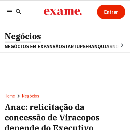
Entrar
Negócios
NEGÓCIOS EM EXPANSÃO
STARTUPS
FRANQUIAS
NOSTAL
Home
Negócios
Anac: relicitação da
concessão de Viracopos
depende do Executivo