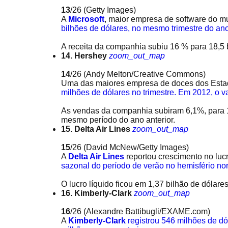
13
/26
(Getty Images)
A
Microsoft
, maior empresa de software do 
bilhões de dólares, no mesmo trimestre do ano
A receita da companhia subiu 16 % para 18,5 
14. Hershey
zoom_out_map
14
/26
(Andy Melton/Creative Commons)
Uma das maiores empresa de doces dos Esta
milhões de dólares no trimestre. Em 2012, o v
As vendas da companhia subiram 6,1%, para 1,
mesmo período do ano anterior.
15. Delta Air Lines
zoom_out_map
15
/26
(David McNew/Getty Images)
A
Delta Air Lines
reportou crescimento no luc
sazonal do período de verão no hemisfério nor
O lucro líquido ficou em 1,37 bilhão de dólare
16. Kimberly-Clark
zoom_out_map
16
/26
(Alexandre Battibugli/EXAME.com)
A
Kimberly-Clark
registrou 546 milhões de dól