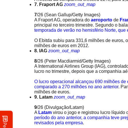
7. Fraport AG
zoom_out_map
7
/26
(Sean Gallup/Getty Images)
A Fraport AG, operadora do
aeroporto
de
Fra
principal no terceiro trimestre. Segundo o ba
temporada de verão no hemisfério Norte, que
O Ebitda subiu para 331,6 milhões de euros, o
milhões de euros em 2012.
8. IAG
zoom_out_map
8
/26
(Peter Macdiarmid/Getty Images)
A International Airlines Group (IAG), controla
lucro no trimestre, depois que a companhia a
O lucro operacional alcançou 690 milhões de 
comparado a 270 milhões no ano anterior
. Pa
milhões de euros.
9. Latam
zoom_out_map
9
/26
(Divulgação/Latam)
A
Latam
virou o jogo e registrou lucro líquido
período do ano anterior, a companhia teve pr
revisados pela empresa
.