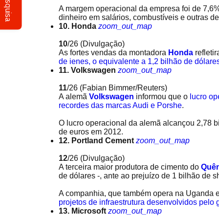
Pesquisa
A margem operacional da empresa foi de 7,6
dinheiro em salários, combustíveis e outras 
10. Honda
zoom_out_map
10
/26
(Divulgação)
As fortes vendas da montadora
Honda
refleti
de ienes, o equivalente a 1,2 bilhão de dólare
11. Volkswagen
zoom_out_map
11
/26
(Fabian Bimmer/Reuters)
A alemã
Volkswagen
informou que o
lucro op
recordes das marcas Audi e Porshe
.
O lucro operacional da alemã alcançou 2,78 bi
de euros em 2012.
12. Portland Cement
zoom_out_map
12
/26
(Divulgação)
A terceira maior produtora de cimento do
Quên
de dólares -, ante ao prejuízo de 1 bilhão de 
A companhia, que também opera na Uganda e
projetos de infraestrutura desenvolvidos pelo
13. Microsoft
zoom_out_map