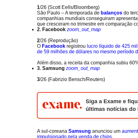
1
/26
(Scott Eells/Bloomberg)
São Paulo – A temporada de
balanços
do terc
companhias mundiais conseguiram apresentar b
que cresceram no trimestre em comparação c
2. Facebook
zoom_out_map
2
/26
(Reprodução)
O
Facebook
registrou
lucro líquido de 425 mi
de 59 milhões de dólares no mesmo período 
Além disso, a receita da companhia subiu 60%,
3. Samsung
zoom_out_map
3
/26
(Fabrizio Bensch/Reuters)
Siga a Exame e fiqu
últimas notícias do
A sul-coreana
Samsung
anunciou um
aumento
impulsionado pela venda de chips
.