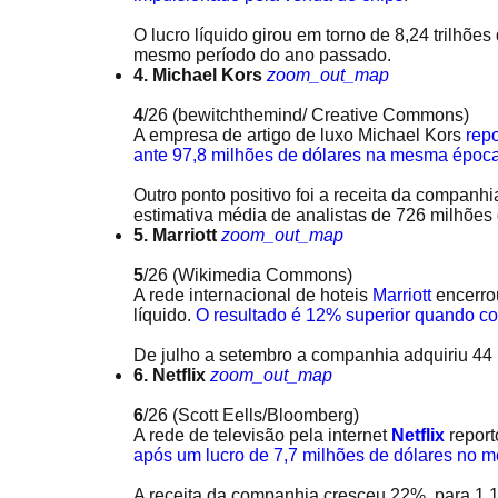
O lucro líquido girou em torno de 8,24 trilhões
mesmo período do ano passado.
4. Michael Kors
zoom_out_map
4
/26
(bewitchthemind/ Creative Commons)
A empresa de artigo de luxo Michael Kors
repo
ante 97,8 milhões de dólares na mesma époc
Outro ponto positivo foi a receita da companh
estimativa média de analistas de 726 milhões 
5. Marriott
zoom_out_map
5
/26
(Wikimedia Commons)
A rede internacional de hoteis
Marriott
encerrou
líquido.
O resultado é 12% superior quando c
De julho a setembro a companhia adquiriu 44 n
6. Netflix
zoom_out_map
6
/26
(Scott Eells/Bloomberg)
A rede de televisão pela internet
Netflix
repor
após um lucro de 7,7 milhões de dólares no 
A receita da companhia cresceu 22%, para 1,1