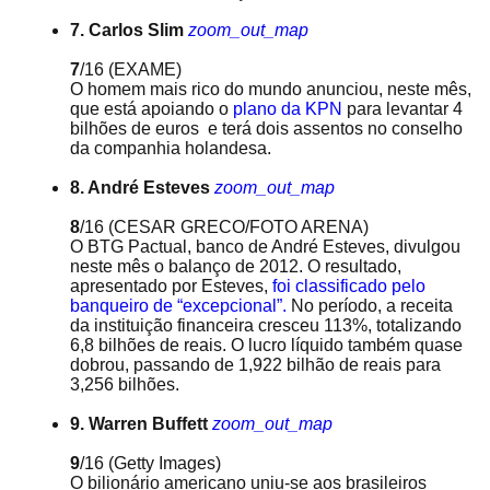
7. Carlos Slim
zoom_out_map
7
/16
(EXAME)
O homem mais rico do mundo anunciou, neste mês,
que está apoiando o
plano da KPN
para levantar 4
bilhões de euros e terá dois assentos no conselho
da companhia holandesa.
8. André Esteves
zoom_out_map
8
/16
(CESAR GRECO/FOTO ARENA)
O BTG Pactual, banco de André Esteves, divulgou
neste mês o balanço de 2012. O resultado,
apresentado por Esteves,
foi classificado pelo
banqueiro de “excepcional”.
No período, a receita
da instituição financeira cresceu 113%, totalizando
6,8 bilhões de reais. O lucro líquido também quase
dobrou, passando de 1,922 bilhão de reais para
3,256 bilhões.
9. Warren Buffett
zoom_out_map
9
/16
(Getty Images)
O bilionário americano uniu-se aos brasileiros