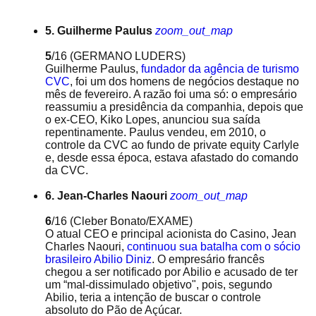
5. Guilherme Paulus
zoom_out_map
5
/16
(GERMANO LUDERS)
Guilherme Paulus,
fundador da agência de turismo
CVC
, foi um dos homens de negócios destaque no
mês de fevereiro. A razão foi uma só: o empresário
reassumiu a presidência da companhia, depois que
o ex-CEO, Kiko Lopes, anunciou sua saída
repentinamente. Paulus vendeu, em 2010, o
controle da CVC ao fundo de private equity Carlyle
e, desde essa época, estava afastado do comando
da CVC.
6. Jean-Charles Naouri
zoom_out_map
6
/16
(Cleber Bonato/EXAME)
O atual CEO e principal acionista do Casino, Jean
Charles Naouri,
continuou sua batalha com o sócio
brasileiro Abilio Diniz
. O empresário francês
chegou a ser notificado por Abilio e acusado de ter
um “mal-dissimulado objetivo", pois, segundo
Abilio, teria a intenção de buscar o controle
absoluto do Pão de Açúcar.