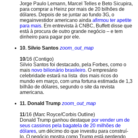
Jorge Paulo Lemann, Marcel Telles e Beto Sicupira,
para comprar a Heinz por mais de 20 bilhões de
dólares. Depois de se juntar ao fundo 3G, o
megainvestidor americano ainda
afirmou ter apetite
para mais
. Em entrevista à CNBC, Buffett disse que
está à procura de outro grande negócio – e tem
dinheiro para pagar por ele.
10. Silvio Santos
zoom_out_map
10
/16
(Contigo)
Silvio Santos foi destacado, pela Forbes, como o
mais
novo bilionário brasileiro
. O empresário
celebridade estará na lista dos mais ricos do
mundo em março, com uma fortuna estimada de 1,3
bilhão de dólares, segundo o site da revista
americana.
11. Donald Trump
zoom_out_map
11
/16
(Marc Royce/Corbis Outline)
Donald Trump ganhou destaque
por vender um de
seus cassinos pela bagatela de 20 milhões de
dólares
, um décimo do que investiu para construí-
lo. O negócio mostra como Trump está perdendo