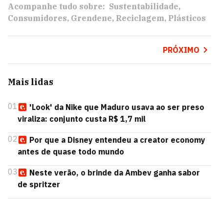
Acompanhe tudo sobre:
Sustentabilidade
Consumidores
Grendene
Reciclagem
Plásticos
PRÓXIMO
Mais lidas
01
'Look' da Nike que Maduro usava ao ser preso
viraliza: conjunto custa R$ 1,7 mil
02
Por que a Disney entendeu a creator economy
antes de quase todo mundo
03
Neste verão, o brinde da Ambev ganha sabor
de spritzer