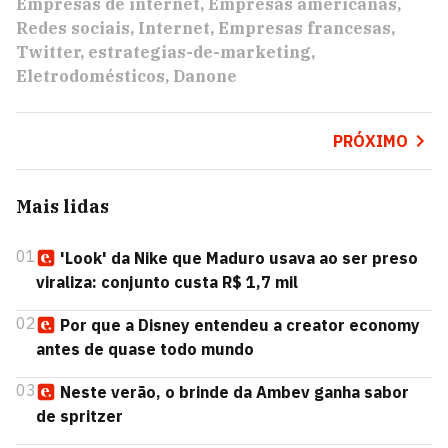
Empresas de internet
Empresas americanas
Redes sociais
Internet
Empresas francesas
Twitter
estrategias-de-marketing
Eletrodomésticos
Danone
PRÓXIMO
Mais lidas
01
'Look' da Nike que Maduro usava ao ser preso
viraliza: conjunto custa R$ 1,7 mil
02
Por que a Disney entendeu a creator economy
antes de quase todo mundo
03
Neste verão, o brinde da Ambev ganha sabor
de spritzer