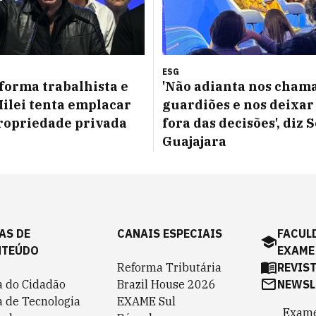
ESG
forma trabalhista e
'Não adianta nos cham
Milei tenta emplacar
guardiões e nos deixar
propriedade privada
fora das decisões', diz 
Guajajara
AS DE
CANAIS ESPECIAIS
FACUL
NTEÚDO
EXAME
Reforma Tributária
REVIS
a do Cidadão
Brazil House 2026
NEWSL
a de Tecnologia
EXAME Sul
Exame