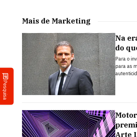
Mais de Marketing
Na er
do qu
Para o in
para as m
autentici
Pesquisa
Motor
premi
Arte 