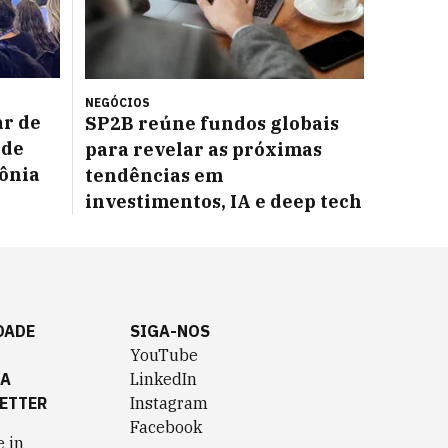
NEGÓCIOS
ar de
SP2B reúne fundos globais
 de
para revelar as próximas
Sônia
tendências em
investimentos, IA e deep tech
DADE
SIGA-NOS
YouTube
TA
LinkedIn
ETTER
Instagram
Facebook
 in