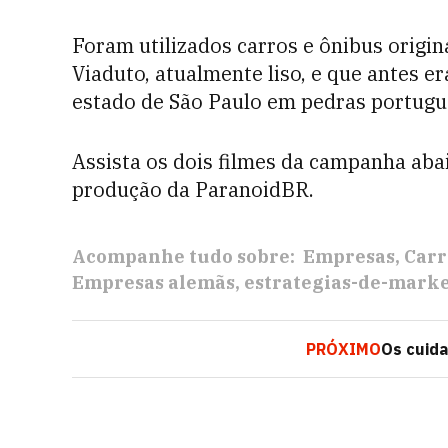
Foram utilizados carros e ônibus origi
Viaduto, atualmente liso, e que antes 
estado de São Paulo em pedras portugue
Assista os dois filmes da campanha ab
produção da ParanoidBR.
Acompanhe tudo sobre:
Empresas
Carr
Empresas alemãs
estrategias-de-mark
PRÓXIMO
Os cuida