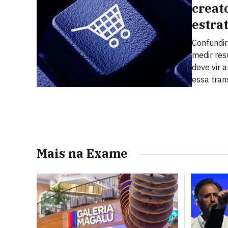
creat
estra
Confundi
medir res
deve vir a
essa tra
Mais na Exame