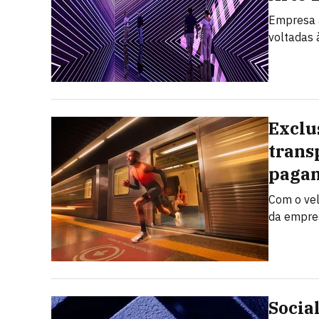
Empresa a
voltadas à
Exclu
trans
pagam
Com o vel
da empres
Socia