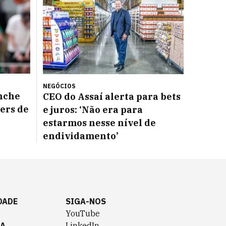
NEGÓCIOS
nche
CEO do Assaí alerta para bets
ers de
e juros: ‘Não era para
estarmos nesse nível de
endividamento’
DADE
SIGA-NOS
YouTube
TA
LinkedIn