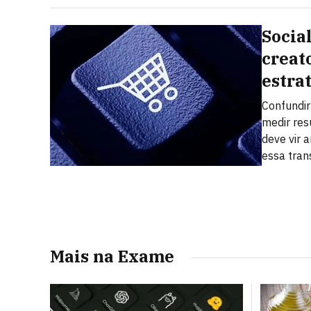
Socia
creat
estra
Confundi
medir res
deve vir a
essa tra
Mais na Exame