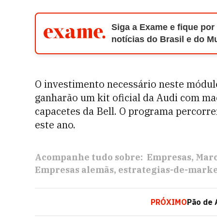
Siga a Exame e fique por
notícias do Brasil e do 
O investimento necessário neste módulo
ganharão um kit oficial da Audi com ma
capacetes da Bell. O programa percorrer
este ano.
Acompanhe tudo sobre:
Empresas
Mar
Empresas alemãs
estrategias-de-mark
PRÓXIMO
Pão de 