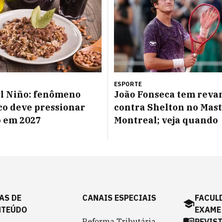
ESPORTE
l Niño: fenômeno
João Fonseca tem reva
co deve pressionar
contra Shelton no Mast
o em 2027
Montreal; veja quando
AS DE
CANAIS ESPECIAIS
FACUL
NTEÚDO
EXAME
Reforma Tributária
REVIS