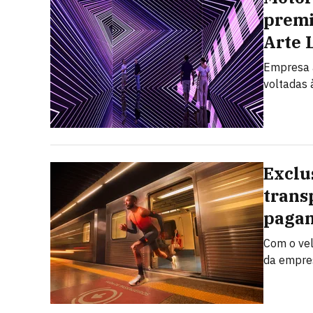
premi
Arte 
Empresa a
voltadas à
Exclu
trans
pagam
Com o vel
da empres