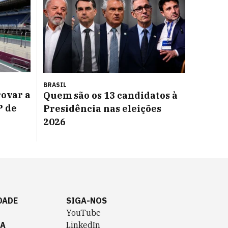
BRASIL
ovar a
Quem são os 13 candidatos à
P de
Presidência nas eleições
2026
DADE
SIGA-NOS
YouTube
TA
LinkedIn