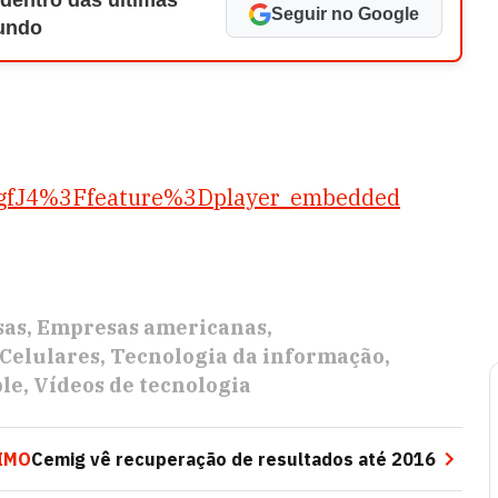
 dentro das últimas
Seguir no Google
Mundo
XgfJ4%3Ffeature%3Dplayer_embedded
sas
Empresas americanas
Celulares
Tecnologia da informação
le
Vídeos de tecnologia
IMO
Cemig vê recuperação de resultados até 2016