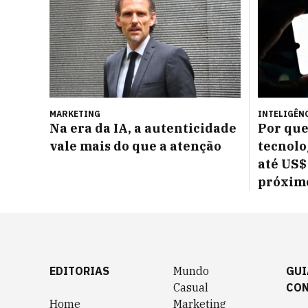
MARKETING
INTELIGÊNC
Na era da IA, a autenticidade
Por que
vale mais do que a atenção
tecnolo
até US$
próxim
EDITORIAS
Mundo
GUI
Casual
CO
Home
Marketing