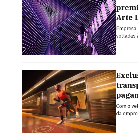
premi
Arte 
Empresa a
voltadas à
Exclu
trans
pagam
Com o vel
da empres