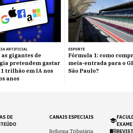
IA ARTIFICIAL
ESPORTE
 as gigantes de
Fórmula 1: como compr
gia pretendem gastar
meia-entrada para o G
 1 trilhão em IA nos
São Paulo?
os anos
AS DE
CANAIS ESPECIAIS
FACUL
NTEÚDO
EXAME
Reforma Tributária
REVIS