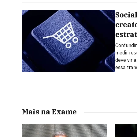
Socia
creat
estra
Confundi
medir res
deve vir a
essa tra
Mais na Exame