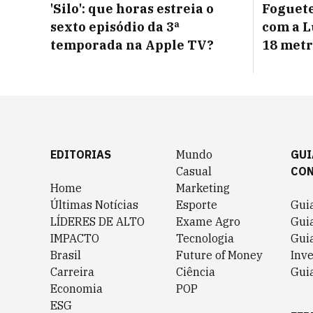
'Silo': que horas estreia o
Foguete
sexto episódio da 3ª
com a L
temporada na Apple TV?
18 metr
EDITORIAS
Mundo
GUI
Casual
CO
Home
Marketing
Últimas Notícias
Esporte
Gui
LÍDERES DE ALTO
Exame Agro
Gui
IMPACTO
Tecnologia
Gui
Brasil
Future of Money
Inv
Carreira
Ciência
Guia
Economia
POP
ESG