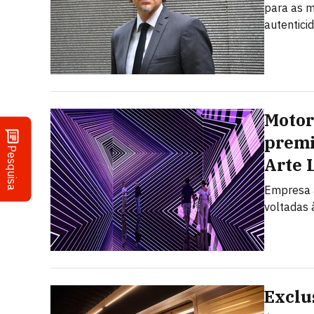
para as m
autentici
Motor
premi
Pesquisa
Arte 
Empresa a
voltadas à
Exclu