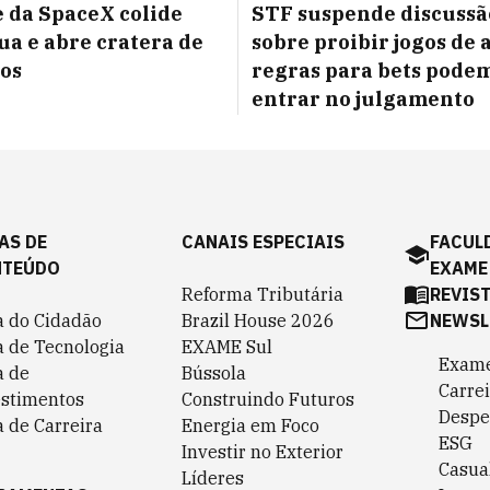
 da SpaceX colide
STF suspende discussã
ua e abre cratera de
sobre proibir jogos de 
os
regras para bets pode
entrar no julgamento
AS DE
CANAIS ESPECIAIS
FACUL
NTEÚDO
EXAME
Reforma Tributária
REVIS
a do Cidadão
Brazil House 2026
NEWSL
a de Tecnologia
EXAME Sul
Exame
a de
Bússola
Carrei
estimentos
Construindo Futuros
Despe
 de Carreira
Energia em Foco
ESG
Investir no Exterior
Casua
Líderes