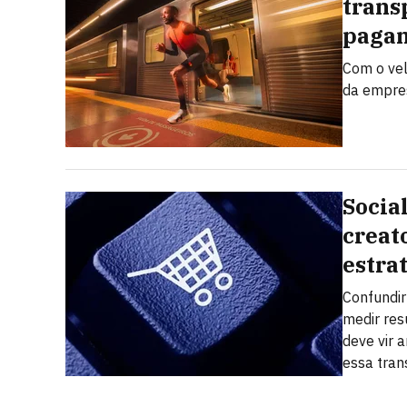
trans
pagam
Com o vel
da empres
Socia
creat
estra
Confundi
medir res
deve vir a
essa tra