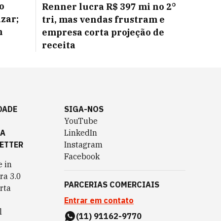
o
Renner lucra R$ 397 mi no 2°
azar;
tri, mas vendas frustram e
m
empresa corta projeção de
receita
DADE
SIGA-NOS
YouTube
TA
LinkedIn
ETTER
Instagram
Facebook
 in
ra 3.0
PARCERIAS COMERCIAIS
rta
Entrar em contato
l
(11) 91162-9770