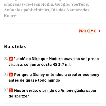
empresas-de-tecnologia
Google
YouTube
Anúncios publicitários
Dia dos Namorados
Knorr
PRÓXIMO
Mais lidas
01
'Look' da Nike que Maduro usava ao ser preso
viraliza: conjunto custa R$ 1,7 mil
02
Por que a Disney entendeu a creator economy
antes de quase todo mundo
03
Neste verão, o brinde da Ambev ganha sabor
de spritzer