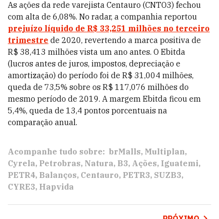
As ações da rede varejista
Centauro (CNTO3) fechou
com alta de 6,08%. No radar, a companhia reportou
prejuízo líquido de R$ 33,251 milhões no terceiro
trimestre
de 2020, revertendo a marca positiva de
R$ 38,413 milhões vista um ano antes. O Ebitda
(lucros antes de juros, impostos, depreciação e
amortização) do período foi de R$ 31,004 milhões,
queda de 73,5% sobre os R$ 117,076 milhões do
mesmo período de 2019. A margem Ebitda ficou em
5,4%, queda de 13,4 pontos porcentuais na
comparação anual.
Acompanhe tudo sobre:
brMalls
Multiplan
Cyrela
Petrobras
Natura
B3
Ações
Iguatemi
PETR4
Balanços
Centauro
PETR3
SUZB3
CYRE3
Hapvida
PRÓXIMO