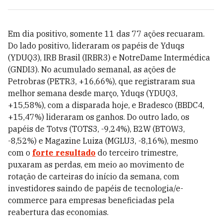
Em dia positivo, somente 11 das 77 ações recuaram.
Do lado positivo, lideraram os papéis de Yduqs
(YDUQ3), IRB Brasil (IRBR3) e NotreDame Intermédica
(GNDI3). No acumulado semanal, as ações de
Petrobras (PETR3, +16,66%), que registraram sua
melhor semana desde março, Yduqs (YDUQ3,
+15,58%), com a disparada hoje, e Bradesco (BBDC4,
+15,47%) lideraram os ganhos. Do outro lado, os
papéis de Totvs (TOTS3, -9,24%), B2W (BTOW3,
-8,52%) e Magazine Luiza (MGLU3, -8,16%), mesmo
com o
forte resultado
do terceiro trimestre,
puxaram as perdas, em meio ao movimento de
rotação de carteiras do início da semana, com
investidores saindo de papéis de tecnologia/e-
commerce para empresas beneficiadas pela
reabertura das economias.