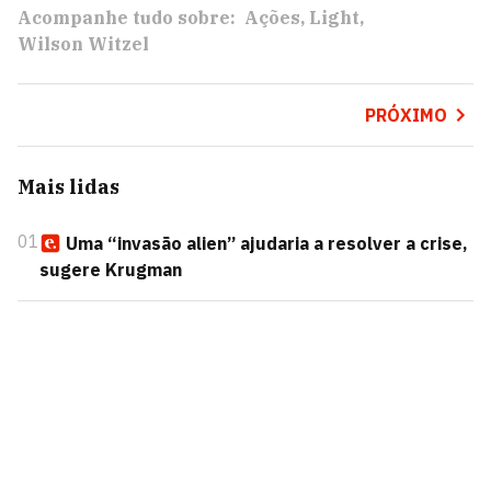
Acompanhe tudo sobre:
Ações
Light
Wilson Witzel
PRÓXIMO
Mais lidas
01
Uma “invasão alien” ajudaria a resolver a crise,
sugere Krugman