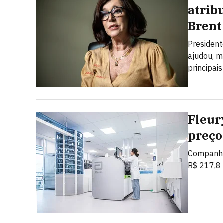
atrib
Brent
President
ajudou, m
principais
Fleur
preço
Companhia
R$ 217,8