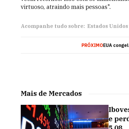
virtuoso, atraindo mais pessoas".
Acompanhe tudo sobre:
Estados Unidos
PRÓXIMO
EUA congel
Mais de Mercados
Ibove
e per
5,08