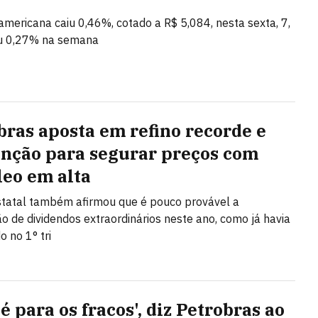
mericana caiu 0,46%, cotado a R$ 5,084, nesta sexta, 7,
u 0,27% na semana
bras aposta em refino recorde e
nção para segurar preços com
leo em alta
tatal também afirmou que é pouco provável a
ção de dividendos extraordinários neste ano, como já havia
o no 1° tri
é para os fracos', diz Petrobras ao