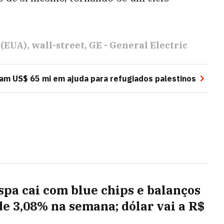
 (EUA)
wall-street
GE - General Electric
am US$ 65 mi em ajuda para refugiados palestinos
spa cai com blue chips e balanços
de 3,08% na semana; dólar vai a R$