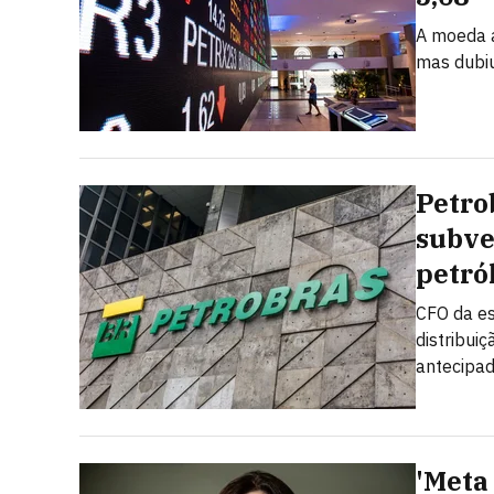
A moeda a
mas dubi
Petro
subve
petró
CFO da es
distribui
antecipad
'Meta 