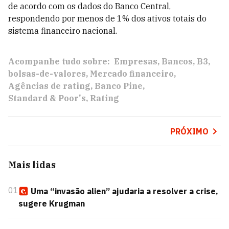
de acordo com os dados do Banco Central,
respondendo por menos de 1% dos ativos totais do
sistema financeiro nacional.
Acompanhe tudo sobre:
Empresas
Bancos
B3
bolsas-de-valores
Mercado financeiro
Agências de rating
Banco Pine
Standard & Poor's
Rating
PRÓXIMO
Mais lidas
01
Uma “invasão alien” ajudaria a resolver a crise,
sugere Krugman