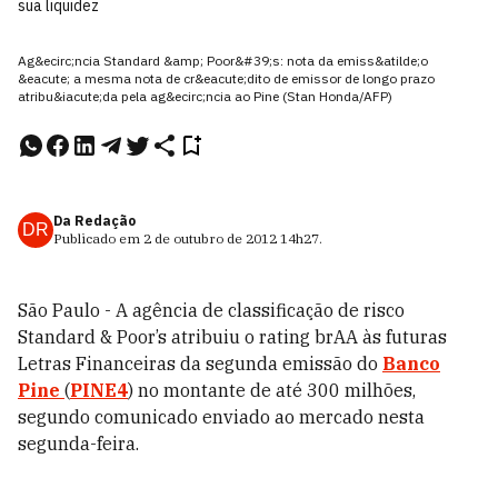
sua liquidez
Ag&ecirc;ncia Standard &amp; Poor&#39;s: nota da emiss&atilde;o
&eacute; a mesma nota de cr&eacute;dito de emissor de longo prazo
atribu&iacute;da pela ag&ecirc;ncia ao Pine (Stan Honda/AFP)
Da Redação
DR
Publicado em
2 de outubro de 2012
14h27
.
São Paulo - A agência de classificação de risco
Standard & Poor’s atribuiu o rating brAA às futuras
Letras Financeiras da segunda emissão do
Banco
Pine
(
PINE4
) no montante de até 300 milhões,
segundo comunicado enviado ao mercado nesta
segunda-feira.