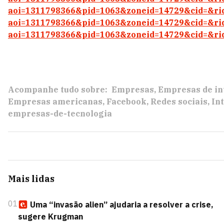
aoi=1311798366&pid=1063&zoneid=14729&cid=&ri
aoi=1311798366&pid=1063&zoneid=14729&cid=&ri
aoi=1311798366&pid=1063&zoneid=14729&cid=&ri
Acompanhe tudo sobre:
Empresas
Empresas de in
Empresas americanas
Facebook
Redes sociais
In
empresas-de-tecnologia
Mais lidas
01
Uma “invasão alien” ajudaria a resolver a crise,
sugere Krugman