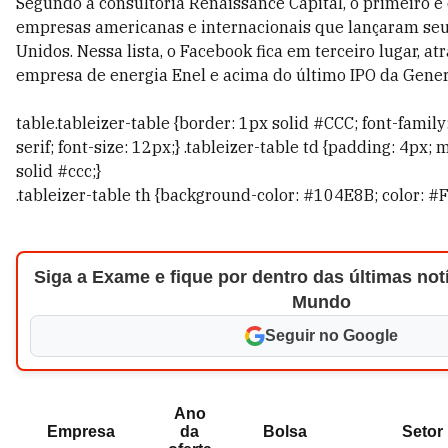
Segundo a consultoria Renaissance Capital, o primeiro é
empresas americanas e internacionais que lançaram seu
Unidos. Nessa lista, o Facebook fica em terceiro lugar, at
empresa de energia Enel e acima do último IPO da Gener
table.tableizer-table {border: 1px solid #CCC; font-family:
serif; font-size: 12px;} .tableizer-table td {padding: 4px;
solid #ccc;}
.tableizer-table th {background-color: #104E8B; color: #F
Siga a Exame e fique por dentro das últimas notí
Mundo
Seguir no Google
Ano
Empresa
da
Bolsa
Setor