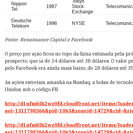
Tokyo
Nippon
1987
Stock
Telecomunic
Tel
Exchange
Deutsche
1996
NYSE
Telecomunic
Telekom
Fonte: Renaissance Capital e Facebook
O preço por ação ficou no topo da faixa estimada pela p
prospecto, que ia de 34 dólares até 38 dólares. O valor p
pelo Facebook era ainda mais baixo, de 28 dólares até 35
As ações estreiam amanhã na Nasdaq, a bolsa de tecnolo
Unidos, sob o código FB.
http://d1nfmblh2wz0fd.cloudfront.net/items/loade
aoi=1311798366&pid=1063&zoneid=14729&cid=&ri
http://d1nfmblh2wz0fd.cloudfront.net/items/loade
aoi=1311798366&pid=1063&zoneid=14729&cid=&ri