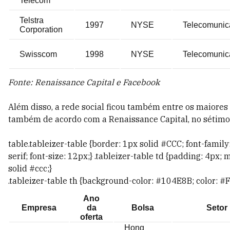
Telecom
Telstra
1997
NYSE
Telecomunic
Corporation
Swisscom
1998
NYSE
Telecomunic
Fonte: Renaissance Capital e Facebook
Além disso, a rede social ficou também entre os maiore
também de acordo com a Renaissance Capital, no sétimo l
table.tableizer-table {border: 1px solid #CCC; font-family:
serif; font-size: 12px;} .tableizer-table td {padding: 4px;
solid #ccc;}
.tableizer-table th {background-color: #104E8B; color: #F
Ano
Empresa
da
Bolsa
Setor
oferta
Hong