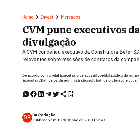
Home
Invest
Mercados
CVM pune executivos da 
divulgação
A CVM condenou executivo da Construtora Beter S.A.
relevantes sobre rescisões de contratos da compan
De acordo com o relat&oacute;rio de acusa&ccedil;&atilde;o da autarq
&oacute;rg&atilde;os da administra&ccedil;&atilde;o p&uacute;blica,
Da Redação
DR
Publicado em
13 de junho de 2013
07h48
.