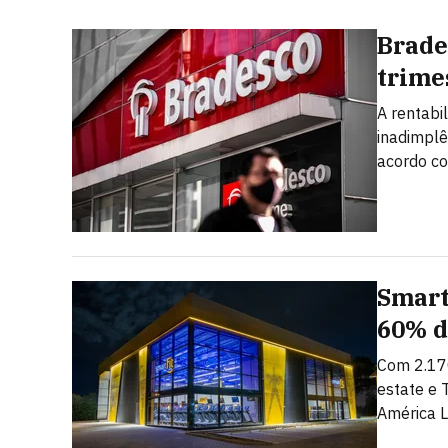
Brade
trime
A rentabi
inadimplê
acordo c
Smart
60% d
Com 2.17
estate e 
América L