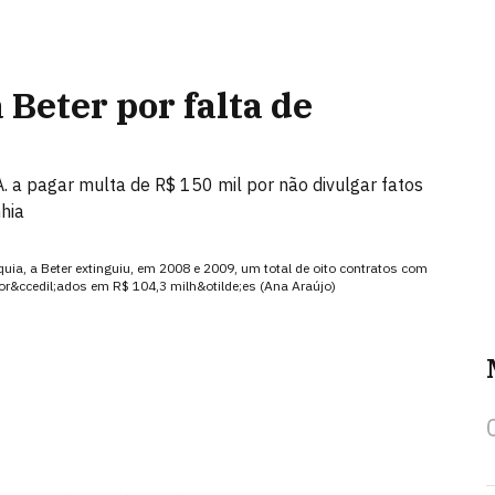
Beter por falta de
 a pagar multa de R$ 150 mil por não divulgar fatos
hia
uia, a Beter extinguiu, em 2008 e 2009, um total de oito contratos com
 or&ccedil;ados em R$ 104,3 milh&otilde;es (Ana Araújo)