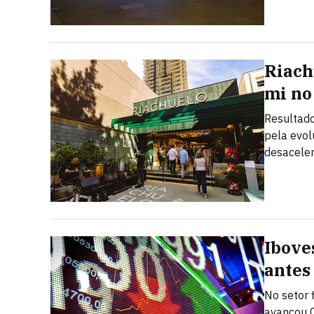
Riach
mi no
Resultado
pela evo
desacele
Ibove
antes
No setor 
avançou 0