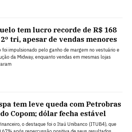
uelo tem lucro recorde de R$ 168
 2º tri, apesar de vendas menores
 foi impulsionado pelo ganho de margem no vestuário e
lução da Midway, enquanto vendas em mesmas lojas
raram
spa tem leve queda com Petrobras
 do Copom; dólar fecha estável
financeiro, o destaque foi o Itaú Unibanco (ITUB4), que
,67% após repercussão positiva de seus resultados