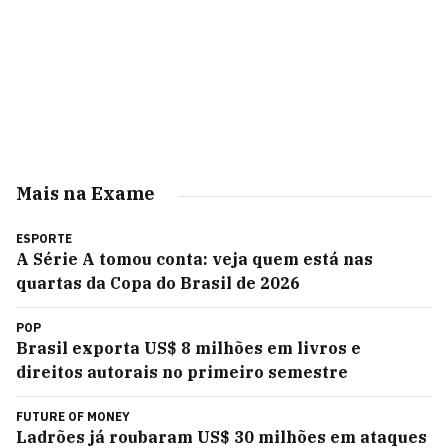
Mais na Exame
ESPORTE
A Série A tomou conta: veja quem está nas
quartas da Copa do Brasil de 2026
POP
Brasil exporta US$ 8 milhões em livros e
direitos autorais no primeiro semestre
FUTURE OF MONEY
Ladrões já roubaram US$ 30 milhões em ataques