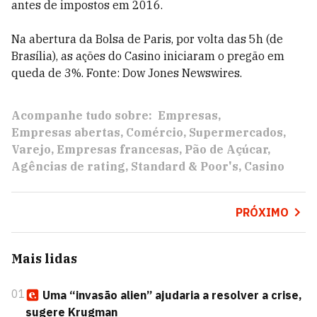
antes de impostos em 2016.
Na abertura da Bolsa de Paris, por volta das 5h (de
Brasília), as ações do Casino iniciaram o pregão em
queda de 3%. Fonte: Dow Jones Newswires.
Acompanhe tudo sobre:
Empresas
Empresas abertas
Comércio
Supermercados
Varejo
Empresas francesas
Pão de Açúcar
Agências de rating
Standard & Poor's
Casino
PRÓXIMO
Mais lidas
01
Uma “invasão alien” ajudaria a resolver a crise,
sugere Krugman