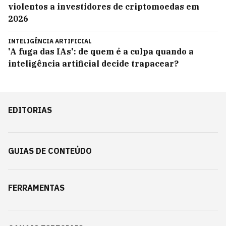
violentos a investidores de criptomoedas em
2026
INTELIGÊNCIA ARTIFICIAL
'A fuga das IAs': de quem é a culpa quando a
inteligência artificial decide trapacear?
EDITORIAS
GUIAS DE CONTEÚDO
FERRAMENTAS