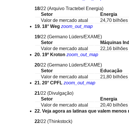
18
/22
(Arquivo Tractebel Energia)
Setor
Energia
Valor de mercado atual
24,70 bilhões 
19. 18° Weg
zoom_out_map
19
/22
(Germano Lüders/EXAME)
Setor
Máquinas Ind
Valor de mercado atual
22,16 bilhões 
20. 19º Kroton
zoom_out_map
20
/22
(Germano Lüders/EXAME)
Setor
Educação
Valor de mercado atual
21,80 bilhões 
21. 20° CPFL
zoom_out_map
21
/22
(Divulgação)
Setor
Energia
Valor de mercado atual
20,40 bilhões 
22. Veja agora as latinas que valem menos
22
/22
(Thinkstock)