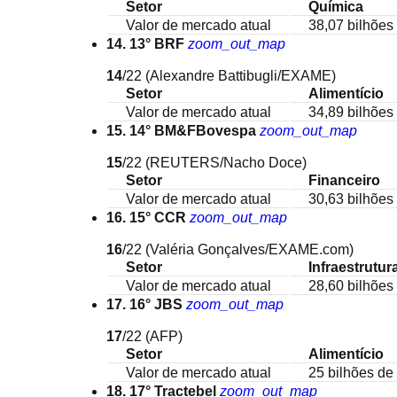
Setor
Química
Valor de mercado atual
38,07 bilhões 
14. 13° BRF
zoom_out_map
14
/22
(Alexandre Battibugli/EXAME)
Setor
Alimentício
Valor de mercado atual
34,89 bilhões 
15. 14° BM&FBovespa
zoom_out_map
15
/22
(REUTERS/Nacho Doce)
Setor
Financeiro
Valor de mercado atual
30,63 bilhões 
16. 15° CCR
zoom_out_map
16
/22
(Valéria Gonçalves/EXAME.com)
Setor
Infraestrutur
Valor de mercado atual
28,60 bilhões 
17. 16° JBS
zoom_out_map
17
/22
(AFP)
Setor
Alimentício
Valor de mercado atual
25 bilhões de 
18. 17° Tractebel
zoom_out_map