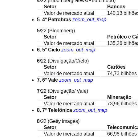
4
/22
(Bloomberg News/Pedro Lobo)
Setor
Bancos
Valor de mercado atual
140,13 bilhõe
5. 4° Petrobras
zoom_out_map
5
/22
(Bloomberg)
Setor
Petróleo e G
Valor de mercado atual
135,26 bilhõe
6. 5° Cielo
zoom_out_map
6
/22
(Divulgação/Cielo)
Setor
Cartões
Valor de mercado atual
74,73 bilhões 
7. 6° Vale
zoom_out_map
7
/22
(Divulgação/ Vale)
Setor
Mineração
Valor de mercado atual
73,96 bilhões 
8. 7° Telefônica
zoom_out_map
8
/22
(Getty Images)
Setor
Telecomunic
Valor de mercado atual
66,98 bilhões 