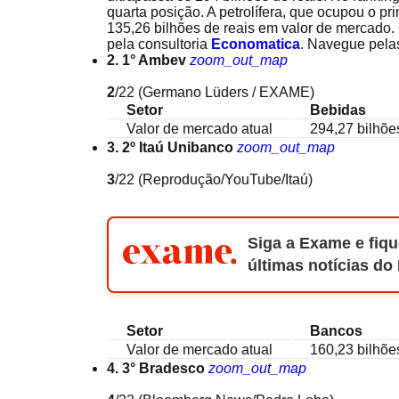
quarta posição. A petrolífera, que ocupou o pr
135,26 bilhões de reais em valor de mercado
pela consultoria
Economatica
. Navegue pelas
2. 1° Ambev
zoom_out_map
2
/22
(Germano Lüders / EXAME)
Setor
Bebidas
Valor de mercado atual
294,27 bilhõe
3. 2º Itaú Unibanco
zoom_out_map
3
/22
(Reprodução/YouTube/Itaú)
Siga a Exame e fiqu
últimas notícias do
Setor
Bancos
Valor de mercado atual
160,23 bilhõe
4. 3° Bradesco
zoom_out_map