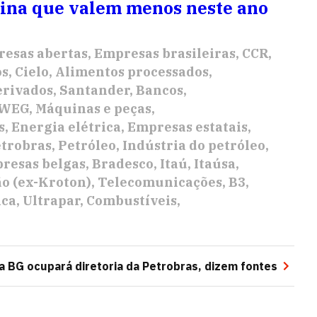
tina que valem menos neste ano
esas abertas
Empresas brasileiras
CCR
os
Cielo
Alimentos processados
erivados
Santander
Bancos
WEG
Máquinas e peças
s
Energia elétrica
Empresas estatais
etrobras
Petróleo
Indústria do petróleo
resas belgas
Bradesco
Itaú
Itaúsa
o (ex-Kroton)
Telecomunicações
B3
ica
Ultrapar
Combustíveis
a BG ocupará diretoria da Petrobras, dizem fontes