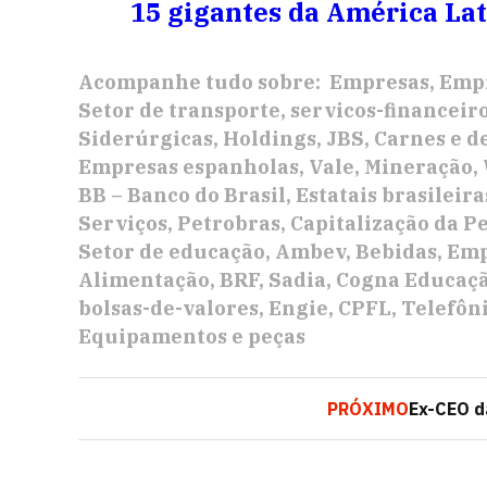
15 gigantes da América La
Acompanhe tudo sobre:
Empresas
Empr
Setor de transporte
servicos-financeir
Siderúrgicas
Holdings
JBS
Carnes e d
Empresas espanholas
Vale
Mineração
BB – Banco do Brasil
Estatais brasileira
Serviços
Petrobras
Capitalização da P
Setor de educação
Ambev
Bebidas
Emp
Alimentação
BRF
Sadia
Cogna Educaçã
bolsas-de-valores
Engie
CPFL
Telefôn
Equipamentos e peças
PRÓXIMO
Ex-CEO d