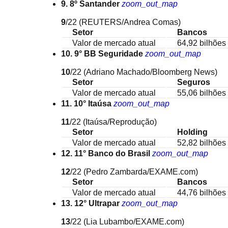
9. 8º Santander
zoom_out_map
9
/22
(REUTERS/Andrea Comas)
Setor
Bancos
Valor de mercado atual
64,92 bilhões 
10. 9° BB Seguridade
zoom_out_map
10
/22
(Adriano Machado/Bloomberg News)
Setor
Seguros
Valor de mercado atual
55,06 bilhões 
11. 10° Itaúsa
zoom_out_map
11
/22
(Itaúsa/Reprodução)
Setor
Holding
Valor de mercado atual
52,82 bilhões 
12. 11° Banco do Brasil
zoom_out_map
12
/22
(Pedro Zambarda/EXAME.com)
Setor
Bancos
Valor de mercado atual
44,76 bilhões 
13. 12° Ultrapar
zoom_out_map
13
/22
(Lia Lubambo/EXAME.com)