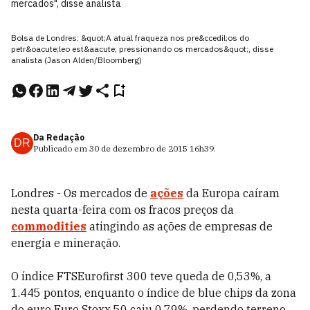
mercados", disse analista
Bolsa de Londres: &quot;A atual fraqueza nos pre&ccedil;os do
petr&oacute;leo est&aacute; pressionando os mercados&quot;, disse
analista (Jason Alden/Bloomberg)
Da Redação
DR
Publicado em
30 de dezembro de 2015
16h39
.
Londres - Os mercados de
ações
da Europa caíram
nesta quarta-feira com os fracos preços da
commodities
atingindo as ações de empresas de
energia e mineração.
O índice FTSEurofirst 300 teve queda de 0,53%, a
1.445 pontos, enquanto o índice de blue chips da zona
do euro Euro Stoxx 50 caiu 0,79%, perdendo terreno