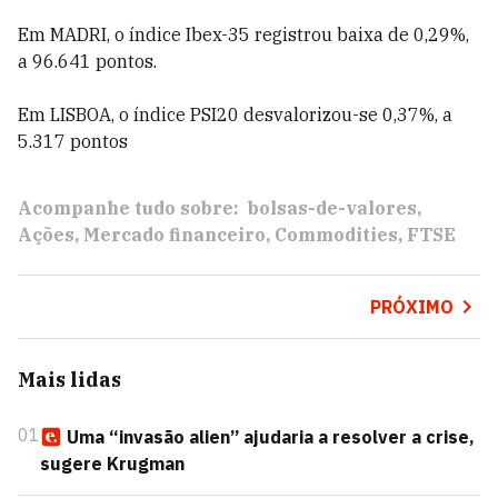
Em MADRI, o índice Ibex-35 registrou baixa de 0,29%,
a 96.641 pontos.
Em LISBOA, o índice PSI20 desvalorizou-se 0,37%, a
5.317 pontos
Acompanhe tudo sobre:
bolsas-de-valores
Ações
Mercado financeiro
Commodities
FTSE
PRÓXIMO
Mais lidas
01
Uma “invasão alien” ajudaria a resolver a crise,
sugere Krugman