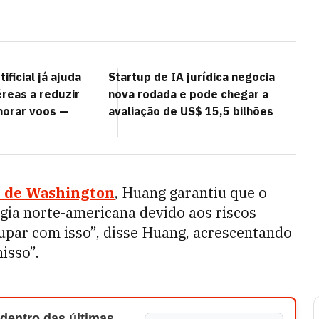
tificial já ajuda
Startup de IA jurídica negocia
reas a reduzir
nova rodada e pode chegar a
horar voos —
avaliação de US$ 15,5 bilhões
o de Washington
, Huang garantiu que o
ogia norte-americana devido aos riscos
upar com isso”, disse Huang, acrescentando
isso”.
 dentro das últimas