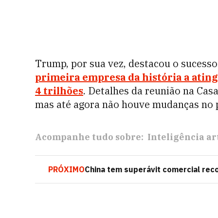
Trump, por sua vez, destacou o sucesso
primeira empresa da história a atin
4 trilhões
. Detalhes da reunião na Cas
mas até agora não houve mudanças no 
Acompanhe tudo sobre:
Inteligência art
PRÓXIMO
China tem superávit comercial re