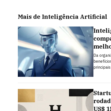
Mais de Inteligência Artificial
Inteli
compa
melho
Da organi
benefícios
principai
Start
rodad
US$ 1