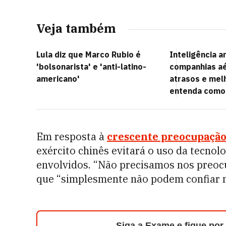
Veja também
Lula diz que Marco Rubio é
Inteligência ar
'bolsonarista' e 'anti-latino-
companhias aé
americano'
atrasos e mel
entenda como
Em resposta à
crescente preocupaçã
exército chinês evitará o uso da tecnol
envolvidos. “Não precisamos nos preoc
que “simplesmente não podem confiar n
Siga a Exame e fique por