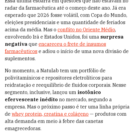
Essa última esbarra em questões que não estavam no
radar da farmacêutica até o começo deste ano. Já era
esperado que 2026 fosse volátil, com Copa do Mundo,
eleições presidenciais e uma quantidade de feriados
acima da média. Mas o
conflito no Oriente Médio
,
envolvendo Irã e Estados Unidos, foi uma
surpresa
negativa
que
encareceu o frete de insumos
farmacêuticos
e adiou o início de uma nova divisão de
suplementos.
No momento, a Natulab tem um portfólio de
polivitamínicos e repositores eletrolíticos para
reidratação e reequilíbrio de fluidos corporais. Nesse
segmento, inclusive, lançou um
isotônico
efervescente inédito
no mercado, segundo a
empresa. Mas o próximo passo é ter uma linha própria
de
whey protein, creatina e colágeno
— produtos com
alta demanda em meio à febre das canetas
emagrecedoras.