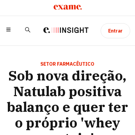
Entrar
SOB NOVA DIREÇÃO, NATULAB
POSITIVA BALANÇO E QUER TER O
SETOR FARMACÊUTICO
Sob nova direção,
PRÓPRIO 'WHEY PROTEIN'
Natulab positiva
balanço e quer ter
o próprio 'whey