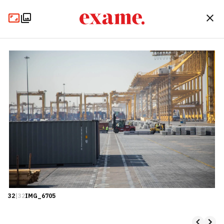
32
|
32
IMG_6705