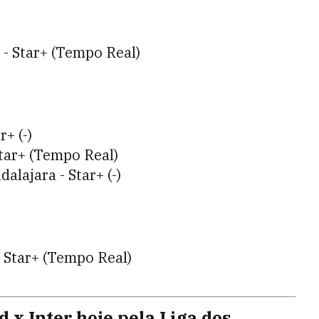
 - Star+ (Tempo Real)
+ (-)
Star+ (Tempo Real)
alajara - Star+ (-)
- Star+ (Tempo Real)
d x Inter hoje pela Liga dos