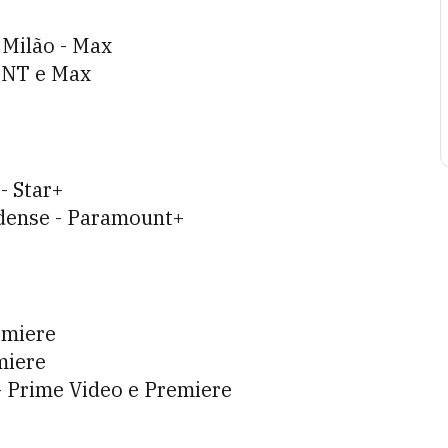
 Milão - Max
TNT e Max
- Star+
idense - Paramount+
emiere
miere
 - Prime Video e Premiere