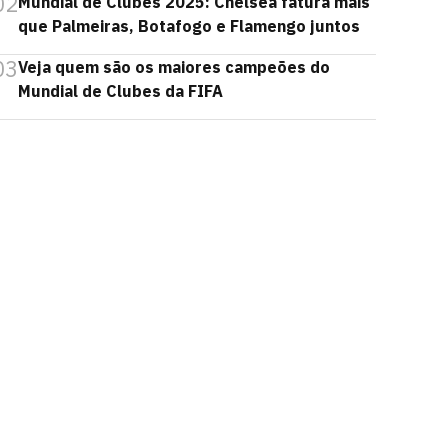
02
Mundial de Clubes 2025: Chelsea fatura mais
que Palmeiras, Botafogo e Flamengo juntos
03
Veja quem são os maiores campeões do
Mundial de Clubes da FIFA