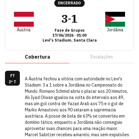
ENCERRADO
3
1
-
Áustria
Jordânia
Fase de Grupos
17/06/2026
·
01:00
Levi's Stadium, Santa Clara
Cobertura
Escalações
FT
A Áustria fechou a vitória com autoridade no Levi's
2º T
Stadium: 3 a 1 sobre a Jordânia no Campeonato do
Mundo. Romano Schmid abriu o placar aos 20 minutos,
Ali Iyad Olwan igualou na volta do intervalo aos 49,
mas um gol contra de Yazan Arab aos 75 e o gol de
Marko Arnautovic aos 90 selaram a supremacia
austríaca. A posse de bola de 63% se converteu em
domínio tático, enquanto a Jordânia não conseguiu
aproveitar suas chances para uma reação maior.
Marcel Sabitzer recebeu amarelo, mas sem expulsões