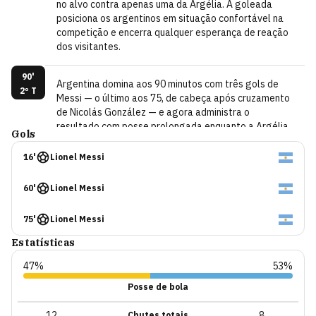
no alvo contra apenas uma da Argélia. A goleada
posiciona os argentinos em situação confortável na
competição e encerra qualquer esperança de reação
dos visitantes.
90'
Argentina domina aos 90 minutos com três gols de
2º T
Messi — o último aos 75, de cabeça após cruzamento
de Nicolás González — e agora administra o
resultado com posse prolongada enquanto a Argélia
Gols
tenta sair jogando pelas laterais sem conseguir criar
perigo real. O jogo segue truncado nas ações, com a
16
'
Lionel Messi
seleção argentina controlando o meio-campo e a
defesa impermeável bloqueando qualquer tentativa
60
'
Lionel Messi
de reação dos visitantes, que pouco conseguem
avançar além da intermediária.
75
'
Lionel Messi
90'
Estatísticas
Nos acréscimos, a Argentina mantém a bola e
2º T
administra o tempo enquanto a Argélia tenta sair
47%
53%
jogando pelos lados — Rayan Ait-Nouri segue
Posse de bola
buscando opcões nas laterais, mas o controle
argentino não deixa espaço para surpresas.
12
8
Chutes totais