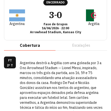
ENCERRADO
3
0
-
Argentina
Argélia
Fase de Grupos
16/06/2026
·
22:00
Arrowhead Stadium, Kansas City
Cobertura
Escalações
FT
Argentina destrói a Argélia com uma goleada por 3 a
2º T
0 no Arrowhead Stadium — Lionel Messi, inspirado,
marcou os três gols da partida, aos 16, 59 e 75
minutos, consolidando uma atuação avassaladora
dos donos da casa. Rodrigo De Paul e Nicolás
González assistiram nos tentos do argentino, que
aproveitou espaços deixados pela defesa argelina
para executar um futebol letal. Sem cartões
vermelhos, a Argentina demonstrou superioridade
técnica e tática do início ao fim, finalizando seis vezes