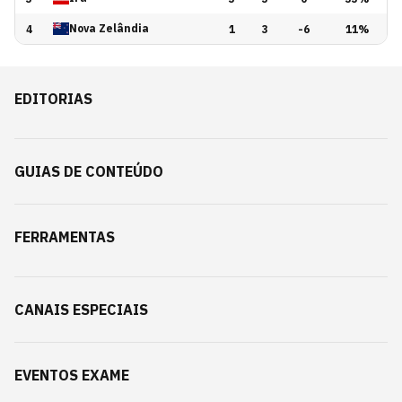
Mehdi Taremi
Nova Zelândia
4
1
3
-6
11
%
79'
Irã
·
Substituição
2º T
EDITORIAS
Amirhossein Hosseinzadeh
Mehdi Taremi
GUIAS DE CONTEÚDO
79'
Mehdi Taremi arrisca aos 79 minutos, mas a bola sai
2º T
longe do alvo — Nova Zelândia segue tocando a bola
enquanto o Irã tenta acelerar na reta final do
FERRAMENTAS
segundo tempo.
78'
Nova Zelândia
·
Substituição
2º T
CANAIS ESPECIAIS
Callan Elliot
Tim Payne
EVENTOS EXAME
77'