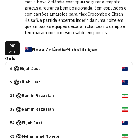
mas a Nova Zelândia conseguiu segurar o empate
graças à retranca bem posicionada. Sem expulsões e
com cartões amarelos para Max Crocombe e Ehsan
Hajsafi, a partida encerrou indefinida numa noite em
que ambas as equipes deixaram chances no campo e
terminaram com o mesmo saldo em pontos.
90'
Nova Zelândia
·
Substituição
2º T
Gols
Tyler Bindon
6
'
Elijah Just
Marko Stamenic
7
'
Elijah Just
90'
Nova Zelândia
·
Substituição
2º T
31
'
Ramin Rezaeian
Jesse Randall
32
'
Ramin Rezaeian
Sarpreet Singh
54
'
Elijah Just
90'
Chris Wood finaliza pela Nova Zelândia e Alireza
2º T
63
'
Mohammad Mohebi