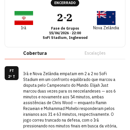
ENCERRADO
2
2
-
Irã
Nova Zelândia
Fase de Grupos
15/06/2026
·
22:00
SoFi Stadium, Inglewood
Cobertura
Escalações
FT
Irã e Nova Zelândia empatam em 2 a 2 no SoFi
2º T
Stadium em um confronto equilibrado que marcou a
disputa pelo Campeonato do Mundo. Elijah Just
marcou duas vezes para os neozelandeses — aos 6
minutos e novamente aos 54 minutos, ambas
assistências de Chris Wood — enquanto Ramin
Rezaeian e Mohammad Mohebi responderam pelos
iranianos aos 31 e 63 minutos, respectivamente. O
jogo correu truncado na defesa, com o Irã
pressionando nos minutos finais em busca da vitória,