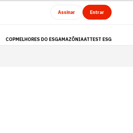
Assinar
Entrar
COP
MELHORES DO ESG
AMAZÔNIA
ATTEST ESG