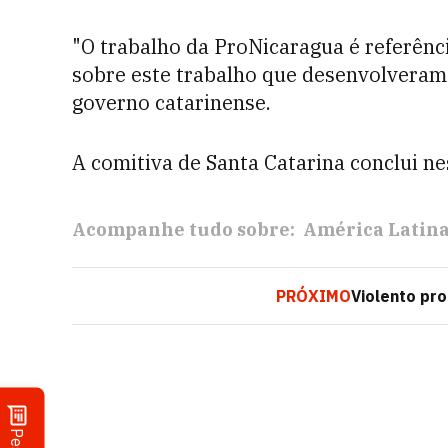
"O trabalho da ProNicaragua é referên
sobre este trabalho que desenvolveram 
governo catarinense.
A comitiva de Santa Catarina conclui nes
Acompanhe tudo sobre:
América Latin
PRÓXIMO
Violento pr