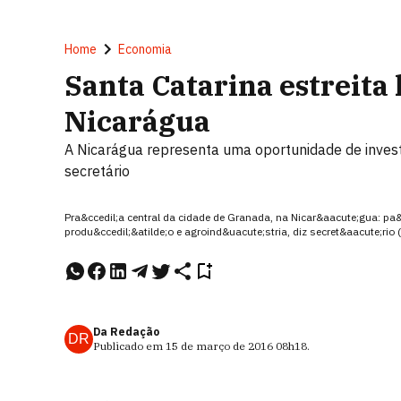
Home
Economia
Santa Catarina estreita
Nicarágua
A Nicarágua representa uma oportunidade de invest
secretário
Pra&ccedil;a central da cidade de Granada, na Nicar&aacute;gua: p
produ&ccedil;&atilde;o e agroind&uacute;stria, diz secret&aacute;ri
Da Redação
DR
Publicado em
15 de março de 2016
08h18
.