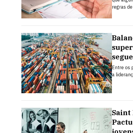
regras de
Balan
super
segue
Entre os 
a lideran
Saint
Pactu
joven