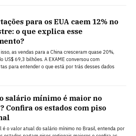
tações para os EUA caem 12% no
tre: o que explica esse
mento?
isso, as vendas para a China cresceram quase 20%,
do US$ 69,3 bilhões. A EXAME conversou com
stas para entender o que está por trás desses dados
o salário mínimo é maior no
l? Confira os estados com piso
nal
l é o valor atual do salário mínimo no Brasil, entenda por
s estados pagam pisos regionais maiores e confira as