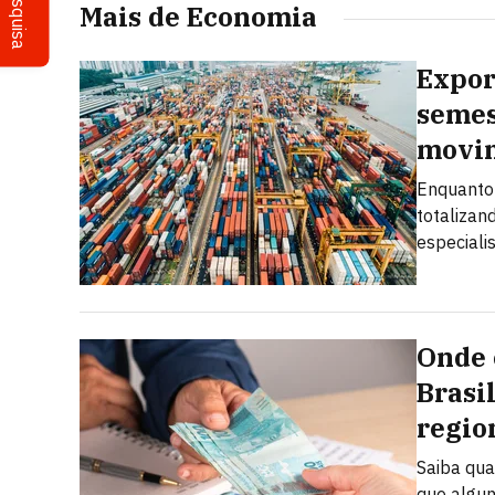
Pesquisa
Mais de Economia
Expor
semes
movi
Enquanto 
totalizan
especiali
Onde 
Brasi
regio
Saiba qua
que algun