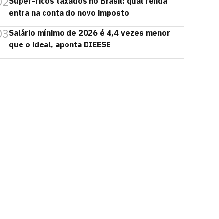
02
Super-ricos taxados no Brasil: qual renda
entra na conta do novo imposto
03
Salário mínimo de 2026 é 4,4 vezes menor
que o ideal, aponta DIEESE