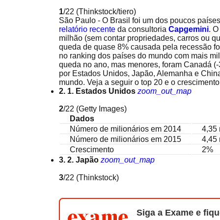
1
/22
(Thinkstock/tiero)
São Paulo - O Brasil foi um dos poucos país
relatório recente
da consultoria
Capgemini
. O
milhão (sem contar propriedades, carros ou q
queda de quase 8% causada pela recessão foi
no ranking dos países do mundo com mais mili
queda no ano, mas menores, foram Canadá (-3
por Estados Unidos, Japão, Alemanha e China
mundo. Veja a seguir o top 20 e o crescimento
2. 1. Estados Unidos
zoom_out_map
2
/22
(Getty Images)
Dados
Número de milionários em 2014
4,35
Número de milionários em 2015
4,45
Crescimento
2%
3. 2. Japão
zoom_out_map
3
/22
(Thinkstock)
Siga a Exame e fiqu