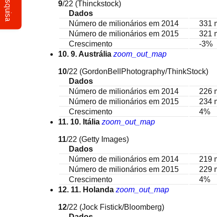
Pesquisa
9
/22
(Thinckstock)
Dados
Número de milionários em 2014
331 
Número de milionários em 2015
321 
Crescimento
-3%
10. 9. Austrália
zoom_out_map
10
/22
(GordonBellPhotography/ThinkStock)
Dados
Número de milionários em 2014
226 
Número de milionários em 2015
234 
Crescimento
4%
11. 10. Itália
zoom_out_map
11
/22
(Getty Images)
Dados
Número de milionários em 2014
219 
Número de milionários em 2015
229 
Crescimento
4%
12. 11. Holanda
zoom_out_map
12
/22
(Jock Fistick/Bloomberg)
Dados