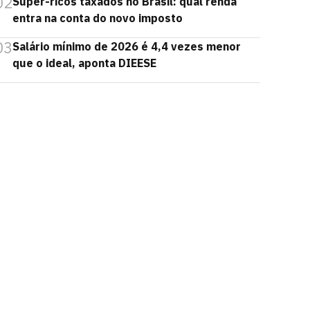
02
Super-ricos taxados no Brasil: qual renda
entra na conta do novo imposto
03
Salário mínimo de 2026 é 4,4 vezes menor
que o ideal, aponta DIEESE