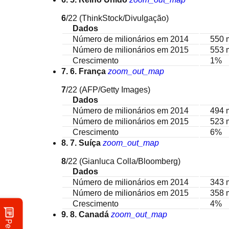
6
/22
(ThinkStock/Divulgação)
Dados
Número de milionários em 2014
550 
Número de milionários em 2015
553 
Crescimento
1%
7. 6. França
zoom_out_map
7
/22
(AFP/Getty Images)
Dados
Número de milionários em 2014
494 
Número de milionários em 2015
523 
Crescimento
6%
8. 7. Suíça
zoom_out_map
8
/22
(Gianluca Colla/Bloomberg)
Dados
Número de milionários em 2014
343 
Número de milionários em 2015
358 
Crescimento
4%
9. 8. Canadá
zoom_out_map