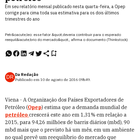
Em seu relatório mensal publicado nesta quarta-feira, a Opep
corrige para cima toda sua estimativa para os dois últimos
trimestres do ano
Petr&oacute;leo: esse fator &quot;deveria contribuir para o esperado
reequil&iacute;brio do mercado&quot;, afirma o documento (Thinkstock)
Da Redação
DR
Publicado em
10 de agosto de 2016
09h49
.
Viena - A Organização dos Países Exportadores de
Petróleo (
Opep
) estima que a demanda mundial de
petróleo
crescerá este ano em 1,31% em relação a
2015, para 94,26 milhões de barris diários (mbd), 90
mbd mais que o previsto há um mês, em um ambiente
no qual prevê um reequilíbrio do mercado que