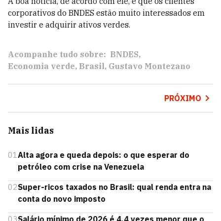
A boa notícia, de acordo com ele, é que os clientes
corporativos do BNDES estão muito interessados em
investir e adquirir ativos verdes.
Acompanhe tudo sobre:
BNDES
Economia verde
Brasil
Gustavo Montezano
PRÓXIMO
Mais lidas
01
Alta agora e queda depois: o que esperar do
petróleo com crise na Venezuela
02
Super-ricos taxados no Brasil: qual renda entra na
conta do novo imposto
03
Salário mínimo de 2026 é 4,4 vezes menor que o