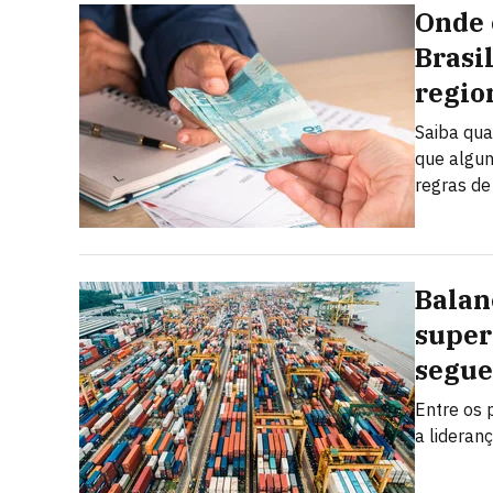
Onde 
Brasi
regio
Saiba qua
que algun
regras de
Balan
super
segue
Entre os 
a lideran