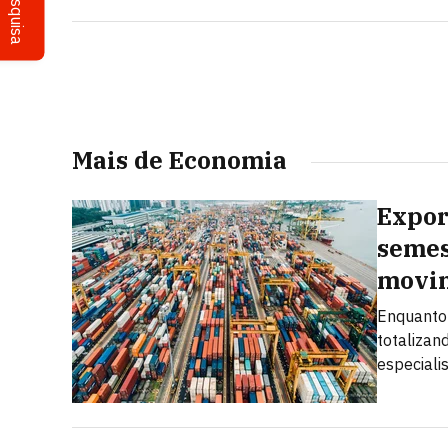
Pesquisa
Mais de Economia
Expor
semes
movi
Enquanto 
totalizan
especiali