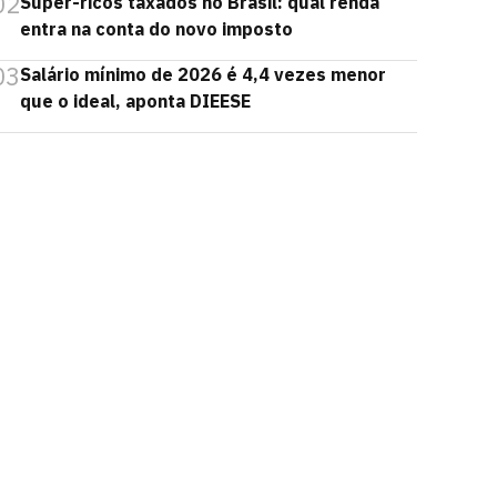
02
Super-ricos taxados no Brasil: qual renda
entra na conta do novo imposto
03
Salário mínimo de 2026 é 4,4 vezes menor
que o ideal, aponta DIEESE